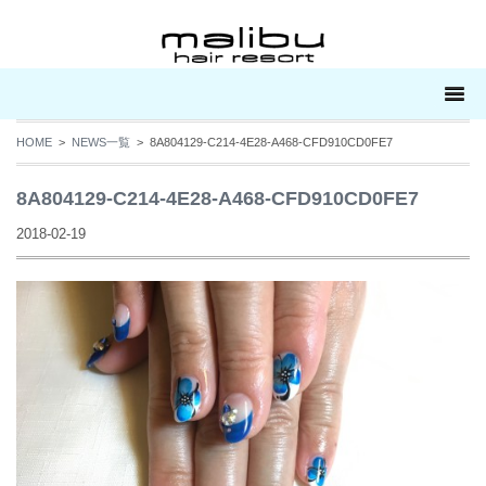
HOME
>
NEWS一覧
> 8A804129-C214-4E28-A468-CFD910CD0FE7
8A804129-C214-4E28-A468-CFD910CD0FE7
2018-02-19