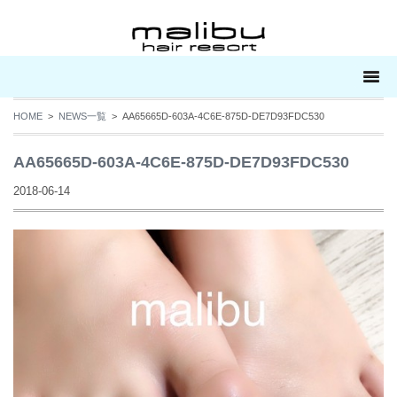
HOME
>
NEWS一覧
> AA65665D-603A-4C6E-875D-DE7D93FDC530
AA65665D-603A-4C6E-875D-DE7D93FDC530
2018-06-14