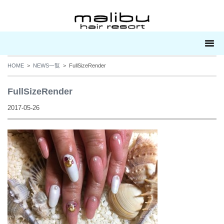
HOME
>
NEWS一覧
> FullSizeRender
FullSizeRender
2017-05-26