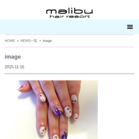
HOME
>
NEWS一覧
> image
image
2015-11-16