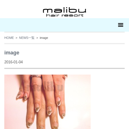
HOME
>
NEWS一覧
> image
image
2016-01-04