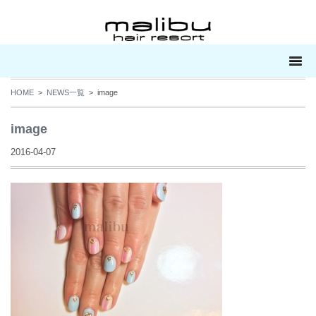
HOME
>
NEWS一覧
> image
image
2016-04-07