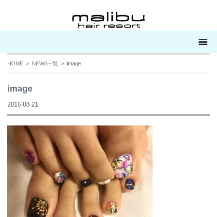
HOME
>
NEWS一覧
> image
image
2016-08-21