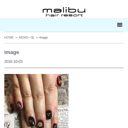
HOME
>
NEWS一覧
> image
image
2016-10-03