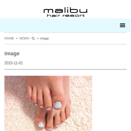
HOME
>
NEWS一覧
> image
image
2015-11-01