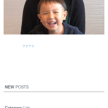
ツイート
NEW
POSTS
Category
List