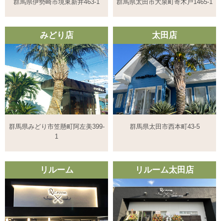
群馬県伊勢崎市境東新井463-1
群馬県太田市大泉町寄木戸1465-1
みどり店
太田店
群馬県みどり市笠懸町阿左美399-
群馬県太田市西本町43-5
1
リルーム
リルーム太田店