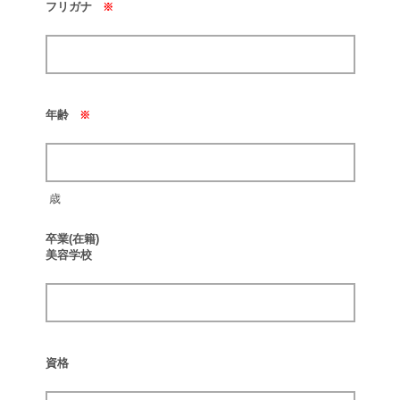
フリガナ
※
年齢
※
歳
卒業(在籍)
美容学校
資格