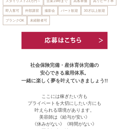
スタイリスト23万円～
営業19時まで
高客単価
高リピート率
即入客可
外部講習
撮影会
パート歓迎
30才以上歓迎
ブランクOK
未経験者可
社会保険完備・産休育休完備の
安心できる雇用体系。
一緒に楽しく夢を叶えていきましょう!!
ここには稼ぎたい方も
プライベートを大切にしたい方にも
叶えられる環境があります。
美容師は《給与が安い》
《休みがない》《時間がない》