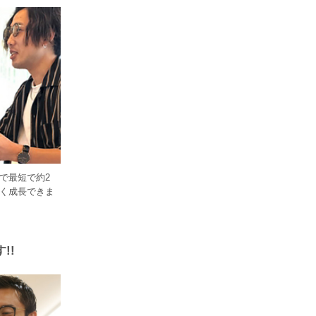
で最短で約2
く成長できま
!!