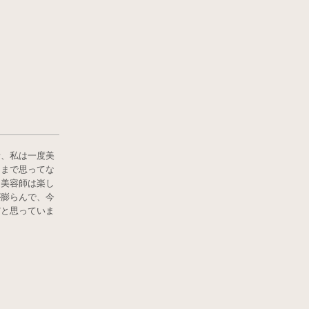
話、私は一度美
こまで思ってな
り美容師は楽し
が膨らんで、今
だと思っていま