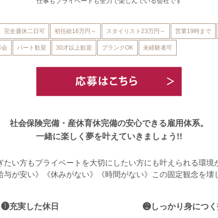
仕事もプライベートも全力で楽しんでいる会社です
完全週休二日可
初任給16万円～
スタイリスト23万円～
営業19時まで
影会
パート歓迎
30才以上歓迎
ブランクOK
未経験者可
社会保険完備・産休育休完備の
安心できる雇用体系。
一緒に楽しく夢を叶えていきましょう!!
ぎたい方も
プライベートを大切にしたい方にも
叶えられる環境
給与が安い》
《休みがない》《時間がない》
この固定観念を壊
❶充実した休日
❷しっかり身につく