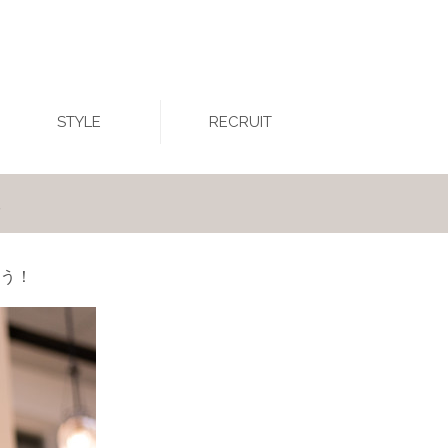
STYLE
RECRUIT
集
う！