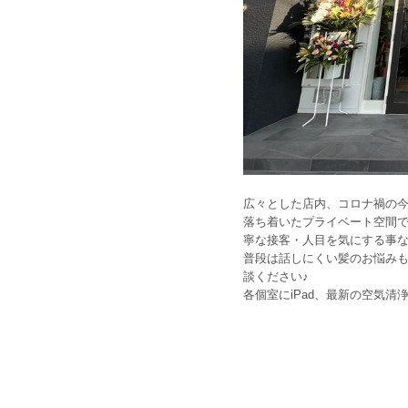
広々とした店内、コロナ禍の
落ち着いたプライベート空間
寧な接客・人目を気にする事
普段は話しにくい髪のお悩み
談ください♪
各個室にiPad、最新の空気清