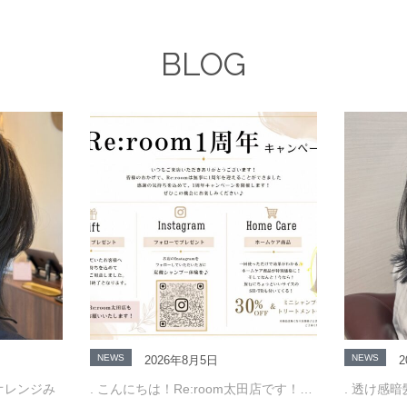
BLOG
NEWS
NEWS
2026年8月5日
2
オレンジみ
. こんにちは！Re:room太田店です！…
. 透け感暗