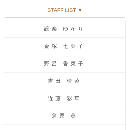
STAFF LIST ▼
設楽 ゆかり
金塚 七菜子
野呂 香菜子
吉田 晴菜
近藤 彩華
蒲原 葵