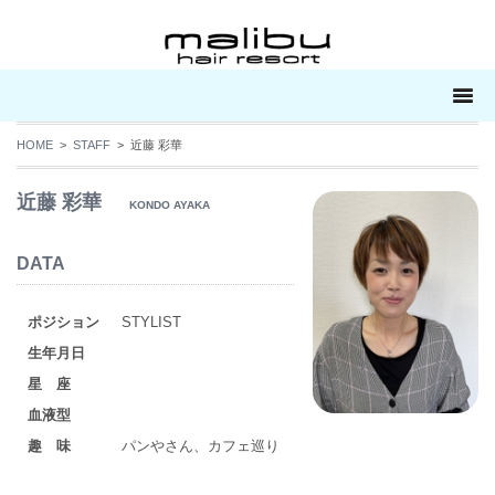
HOME
>
STAFF
> 近藤 彩華
近藤 彩華
KONDO AYAKA
DATA
ポジション
STYLIST
生年月日
星 座
血液型
趣 味
パンやさん、カフェ巡り