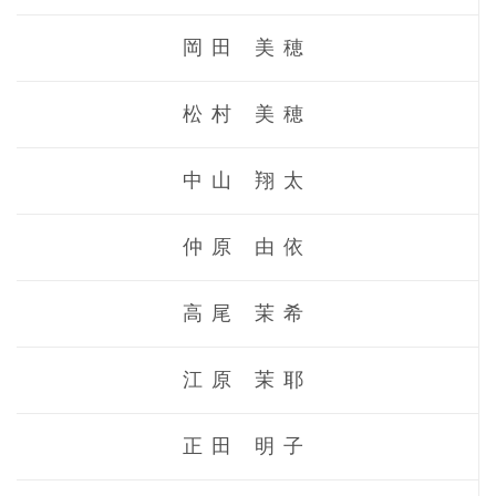
岡田 美穂
松村 美穂
中山 翔太
仲原 由依
高尾 茉希
江原 茉耶
正田 明子